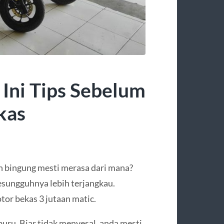
 Ini Tips Sebelum
kas
 bingung mesti merasa dari mana?
esungguhnya lebih terjangkau.
r bekas 3 jutaan matic.
buru. Biar tidak menyesal, anda mesti