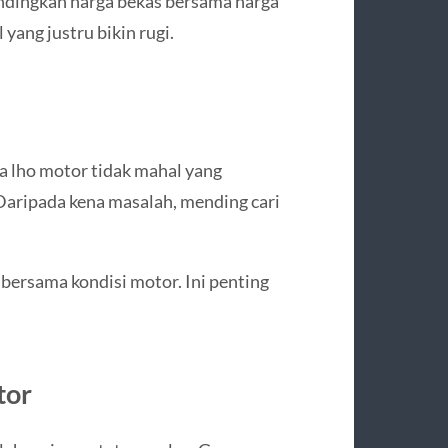
andingkan harga bekas bersama harga
 yang justru bikin rugi.
a lho motor tidak mahal yang
 Daripada kena masalah, mending cari
bersama kondisi motor. Ini penting
tor