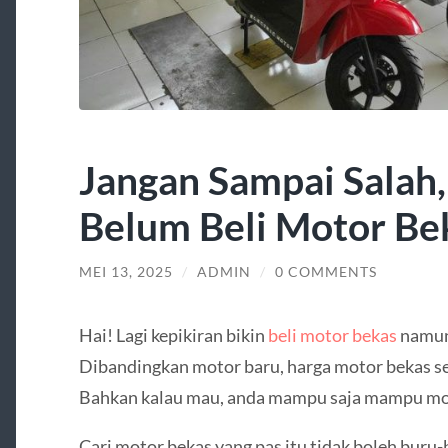
Jangan Sampai Salah,
Belum Beli Motor Be
MEI 13, 2025
/
ADMIN
/
0 COMMENTS
Hai! Lagi kepikiran bikin
beli motor bekas
namun
Dibandingkan motor baru, harga motor bekas s
Bahkan kalau mau, anda mampu saja mampu moto
Cari motor bekas yang pas itu tidak boleh buru-