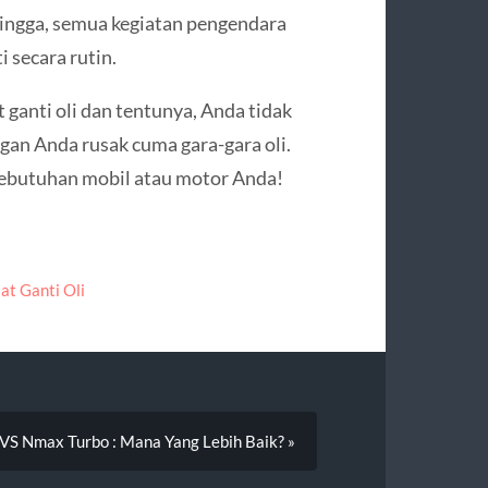
ehingga, semua kegiatan pengendara
i secara rutin.
 ganti oli dan tentunya, Anda tidak
n Anda rusak cuma gara-gara oli.
i kebutuhan mobil atau motor Anda!
lat Ganti Oli
VS Nmax Turbo : Mana Yang Lebih Baik? »