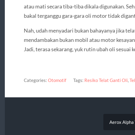
atau mati secara tiba-tiba dikala digunakan. S
bakal terganggu gara-gara oli motor tidak digant
Nah, udah menyadari bukan bahayanya jika telat
mendambakan bukan mobil atau motor kesayanga
Jadi, terasa sekarang, yuk rutin ubah oli sesua
Categories:
Otomotif
Tags:
Resiko Telat Ganti Oli
,
Te
Aerox Alpha 