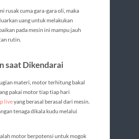
i rusak cuma gara-gara oli, maka
eluarkan uang untuk melakukan
baikan pada mesin ini mampu jauh
an rutin.
n saat Dikendarai
gian materi, motor terhitung bakal
ng pakai motor tiap tiap hari
p live
yang berasal berasal dari mesin.
angan tenaga dikala kudu melalui
dalah motor berpotensi untuk mogok