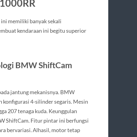
S1000RR
ini memiliki banyak sekali
mbuat kendaraan ini begitu superior
ologi BMW ShiftCam
ak pada jantung mekanisnya. BMW
onfigurasi 4-silinder segaris. Mesin
ga 207 tenaga kuda. Keunggulan
 ShiftCam. Fitur pintar ini berfungsi
 bervariasi. Alhasil, motor tetap